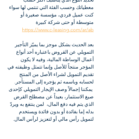
معطياتك وحسب الفئة التي تنتمي لها سواء 
كنت عميل فردي، مؤسسة صغيرة أو 
متوسطة أو حتى شركة كبيرة 
https://www.c-leasing.com/ar/ab
بعد الحديث بشكل موجز بما يميّز التأجير 
التمويلي عن القروض باعتباره أحد أنواع 
أعمال الوساطة المالية، وفيه لا يكون 
المؤجر منتجاً للأصل وإنما تتمثل وظيفته في 
تقديم التمويل لشراء الأصل من المنتج 
لحسابه وباسمه ثم يؤجره إلى المستأجر.
 يمكننا إجمالاً وصف الإيجار التمويلي كإحدى 
صيغ الاستثمار، بعيداً عن مصطلح القرض 
الذي يتم فيه دفع المال،  لمن ينتفع به ويردّ 
بدله إما بفائدة أو بدون فائدة ويستخدم 
لتمويل رأس مالي أو لتعزيز لرأس المال.