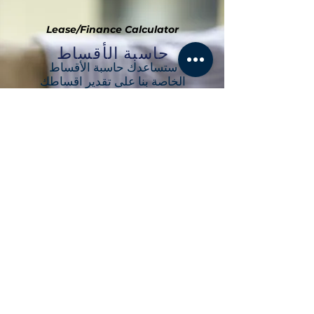
وذلك للنظر في الأمور التالية :- 1-
تلاوة وقائع ال
Lease/Finance Calc
ula
tor
حاسبة الأقساط
ستساعدك حاسبة الأقساط
الخاصة بنا على تقدير اقساطك
الشهرية للأصل المراد تمويله.
احسب قسطك