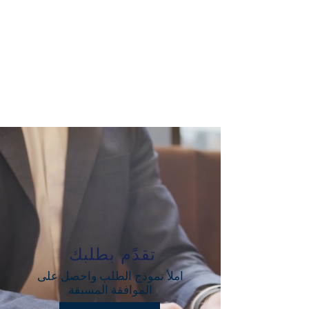
تقدًم بطلبك
املأ نموذج الطلب واحصل على
الموافقة المسبقة